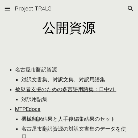
Project TR4LG
Skip to main content
Skip to navigation
公開資源
名古屋市翻訳資源
対訳文書集、
対訳文集
、
対訳
用語
集
被災者支援のための多言語用語集：日中v1
対訳用語集
MTPEdocs
機械翻訳結果と人手後編集結果のセット
名古屋市翻訳資源の
対訳文書集のデータを
使
用